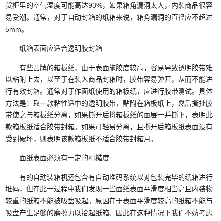
货柜里的空气湿度可能高达93%，如果箱角漏洞太大，内装商品很容
易受潮。通常，对于自动封箱的纸箱来说，箱角漏洞的直径应不超过
5mm。
纸箱表面应适合透明胶封箱
有些品牌的箱板纸，由于表面施胶度较高，容易导致透明胶带难
以粘附上去，以至于在装入商品封箱时，胶带容易弹开，从而不能进
行有效封箱。通常对于作面纸使用的箱板纸，应进行胶带测试。具体
方法是：取一款粘性适中的透明胶带，贴附在箱板纸上，然后撕扯胶
带使之与箱板纸分离，如果撕开后将箱板纸的面层一并撕下，表明此
款箱板纸适合胶带封箱。如果可轻易分离，且撕开后箱板纸表面没有
受到破坏，则表明该款箱板纸不适合胶带封箱用。
面纸表面必须有一定的粗糙度
有的自动装箱机还包含有自动堆码系统以对包装完毕的纸箱进行
堆码，但在此一过程中我们发现一些面纸表面平滑度相当高且内装物
较重的纸箱不能被吸盘吸起。原因在于表面平滑度较高的纸箱不能与
吸盘产生足够的磨擦力以拾起纸箱。因此在这种情况下我们不妨考虑