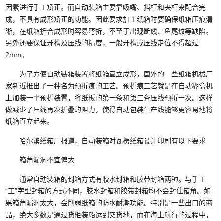
因素进行手工矫正。而自动装箱主要靠吸嘴、挡杆和夹杆来配合完
成，不具有成形矫正的功能。因此要求加工纸箱时要确保纸箱压痕清
晰，在纸箱折合成形时容易弯折，不至于出现断线、鱼尾纹等缺陷。
另外还要保证开槽及压线的精度，一般开槽或压线走位不得超过
2mm。
为了方便自动装箱装置将纸箱直立成形，国外的一些纸箱机械厂
家新近推出了一种名为预折痕的工艺。预折痕工艺就是在自动糊盒机
上加装一个预折装置，将纸板的第一条和第三条压线预折一次。这样
做减少了压线再次折叠的阻力，使得自动包装生产线能够更容易地将
纸箱直立起来。
哈尔滨纸箱厂报道，自动装箱对瓦楞纸箱设计印刷有以下要求
箱角漏洞不宜偏大
通常自动装箱的封箱方式有胶水封箱和胶带封箱两种。与手工
“工”字型封箱的方式不同，胶水封箱和胶带封箱均不会封住箱角。如
果箱角漏洞太大，会削弱纸箱的防水耐潮功能。特别是一些出口的商
品，绝大多数是通过货柜装船运到交货地，而在海上航行的过程中，