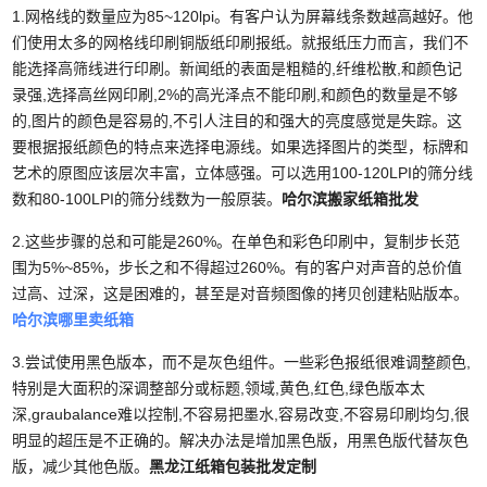
1.网格线的数量应为85~120lpi。有客户认为屏幕线条数越高越好。他
们使用太多的网格线印刷铜版纸印刷报纸。就报纸压力而言，我们不
能选择高筛线进行印刷。新闻纸的表面是粗糙的,纤维松散,和颜色记
录强,选择高丝网印刷,2%的高光泽点不能印刷,和颜色的数量是不够
的,图片的颜色是容易的,不引人注目的和强大的亮度感觉是失踪。这
要根据报纸颜色的特点来选择电源线。如果选择图片的类型，标牌和
艺术的原图应该层次丰富，立体感强。可以选用100-120LPI的筛分线
数和80-100LPI的筛分线数为一般原装。
哈尔滨搬家纸箱批发
2.这些步骤的总和可能是260%。在单色和彩色印刷中，复制步长范
围为5%~85%，步长之和不得超过260%。有的客户对声音的总价值
过高、过深，这是困难的，甚至是对音频图像的拷贝创建粘贴版本。
哈尔滨哪里卖纸箱
3.尝试使用黑色版本，而不是灰色组件。一些彩色报纸很难调整颜色,
特别是大面积的深调整部分或标题,领域,黄色,红色,绿色版本太
深,graubalance难以控制,不容易把墨水,容易改变,不容易印刷均匀,很
明显的超压是不正确的。解决办法是增加黑色版，用黑色版代替灰色
版，减少其他色版。
黑龙江纸箱包装批发定制