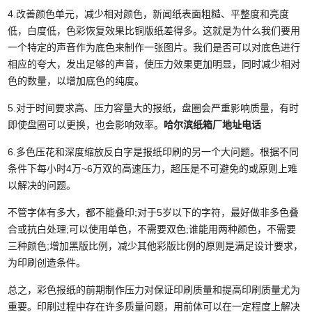
4.改善颜色单元，减少相对颜色，新闻纸表面粗糙、平整度和亮度
低，白度低，色彩恢复效果比铜版纸差得多。这就是为什么我们要用
一个特定的声音作为底色来制作一张图片。我们是否可以对底色进行
相应的夸大，发出足够的声音，使压力效果更加明显，同时减少相对
色的数量，以增加底色的纯度。
5.对于时间要求高、压力容量大的报纸，盘圈会严重影响质量，有时
即使盘圈可以更换，也会影响效率。
哈尔滨纸箱厂地址电话
6.多色压花和深度缩放反白字是报纸印刷的另一个大问题。根据不同
条件下每小时4万~6万双的高速压力，超压是不可避免的或原则上难
以解决的问题。
不管字体有多大，都不能叠印;对于5岁以下的字符，最好做非多色叠
合或抗白处理;可以使用单色，不需要双色;谁能用两种颜色，不需要
三种颜色;增加黑版比例，减少其他彩版比例的原则是满足设计要求，
为印刷创造条件。
总之，彩色报纸的前期制作压力对保证印刷质量和提高印刷质量尤为
重要。印刷过程中存在许多质量问题，用前体可以在一定程度上解决