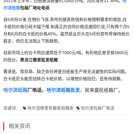
2021年上半年，白纸板消费量约为400万吨，同比增长11.34%。
哈
尔滨纸箱
包装厂地址电话
自5月份以来,在物价飞涨,条件的提高热钱和价格限制需求的增加,白
卡纸的价格已经大幅下降,和真正的合同价格迅速回忆说,只有两个月5
月和6月的白卡纸的价格40%。虽然纸业巨头在6月份宣布将保持纸价
稳定，但仍无法阻止下跌趋势。
目前市场上的白卡供应通常低于7000元/吨，有的地区甚至有5800元
的低价。
黑龙江哪里批发纸箱
需求低、库存高、缺乏信任将是白纸板生产商无法避免的实际问题。
白卡纸巨头能否扭转白卡纸价格，以理想价格回归，还有待观察。
哈尔滨纸箱
厂电话
，
哈尔滨纸箱批发
，就来盛民纸箱厂。
关键词：
哈尔滨哪里有搬家纸箱卖
哈尔滨包装厂电话
相关资讯